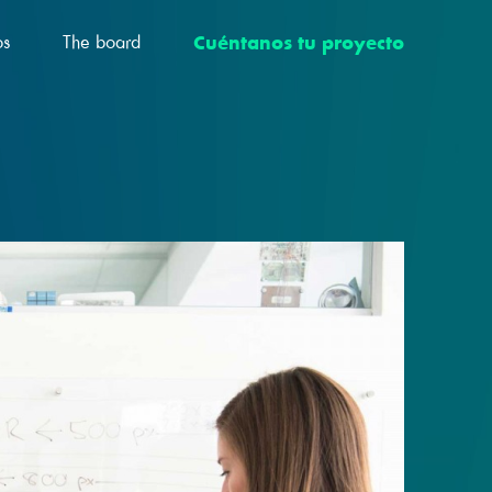
os
The board
Cuéntanos tu proyecto