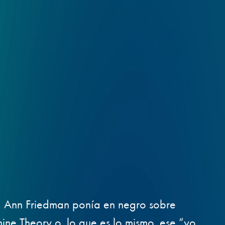
ora Ann Friedman ponía en negro sobre
ine Theory o, lo que es lo mismo, ese “yo