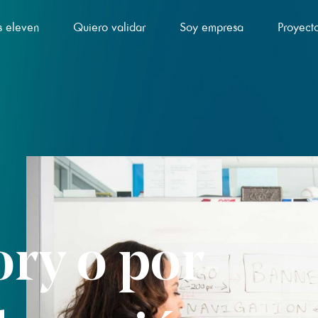
 eleven
Quiero validar
Soy empresa
Proyect
ry o por