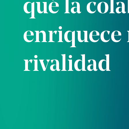
qué la col
enriquece 
rivalidad