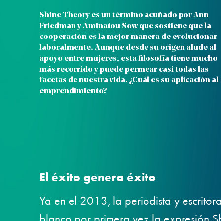
Shine Theory es un término acuñado por Ann
Friedman y Aminatou Sow que sostiene que la
cooperación es la mejor manera de evolucionar
laboralmente. Aunque desde su origen alude al
apoyo entre mujeres, esta filosofía tiene mucho
más recorrido y puede permear casi todas las
facetas de nuestra vida. ¿Cuál es su aplicación al
emprendimiento?
El éxito genera éxito
Ya en el 2013, la periodista y escrit
blanco por primera vez la expresión Sh